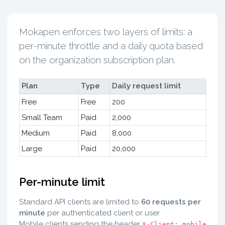
Mokapen enforces two layers of limits: a
per-minute throttle and a daily quota based
on the organization subscription plan.
Plan
Type
Daily request limit
Free
Free
200
Small Team
Paid
2,000
Medium
Paid
8,000
Large
Paid
20,000
Per-minute limit
Standard API clients are limited to
60 requests per
minute
per authenticated client or user.
Mobile clients sending the header
X-Client: mobile