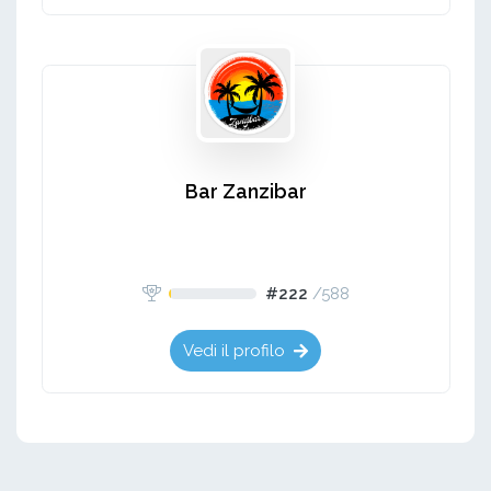
Bar Zanzibar
#222
/
588
Vedi il profilo