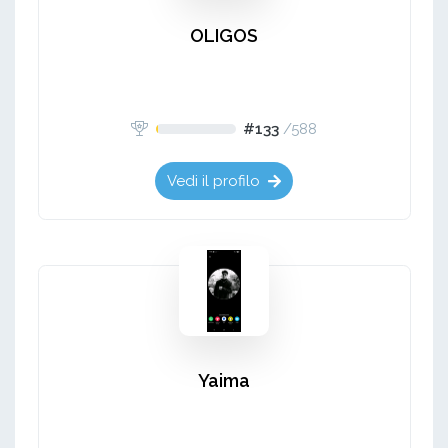
OLIGOS
#133
/
588
Vedi il profilo
Yaima