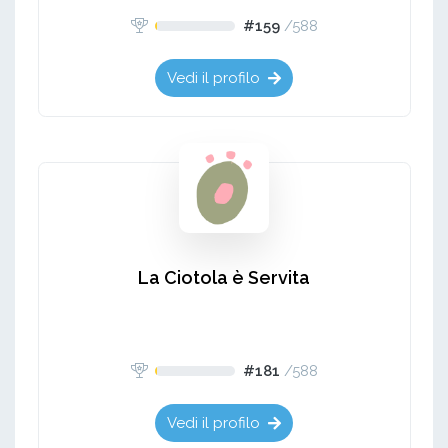
#159
/
588
Vedi il profilo
La Ciotola è Servita
#181
/
588
Vedi il profilo