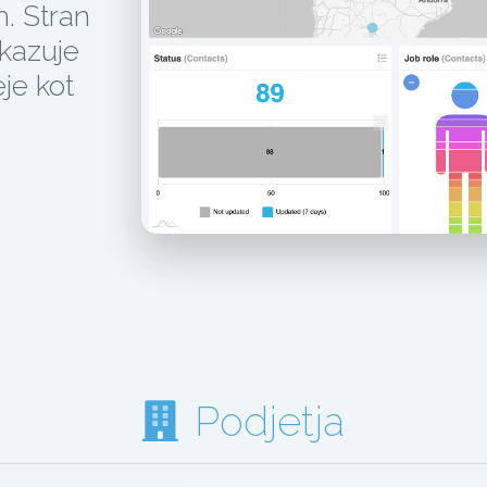
h. Stran
rikazuje
je kot
Podjetja