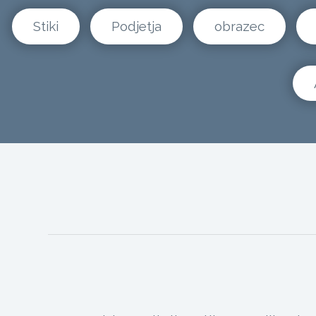
Stiki
Podjetja
obrazec