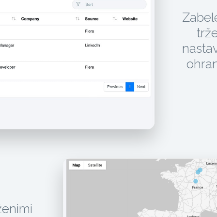
Zabele
trž
nasta
ohran
uženimi