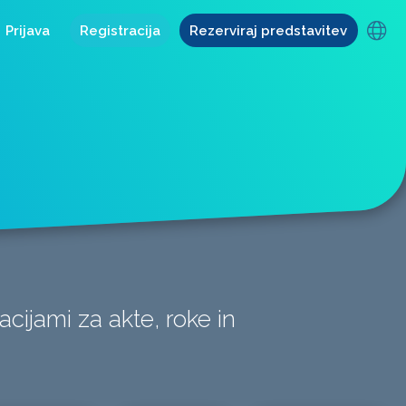
Prijava
Registracija
Rezerviraj predstavitev
cijami za akte, roke in