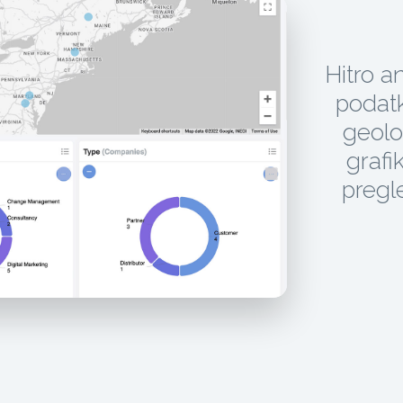
Hitro a
podatki
geolo
grafik
pregl