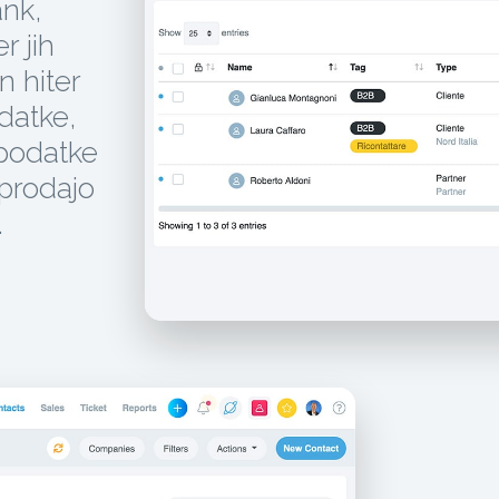
ank,
r jih
n hiter
datke,
 podatke
 prodajo
.