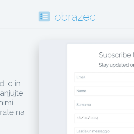
obrazec
d-e in
anjujte
tnimi
irate na