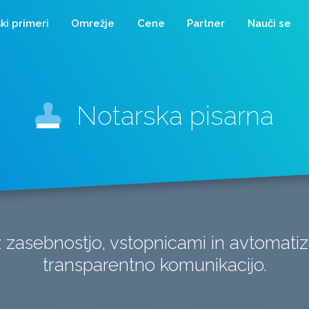
ki primeri
Omrežje
Cene
Partner
Nauči se
Notarska pisarna
 zasebnostjo, vstopnicami in avtomatiza
transparentno komunikacijo.