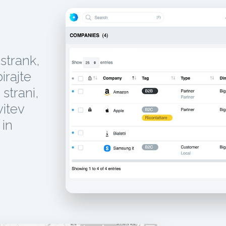
 strank,
irajte
 strani,
vitev
 in