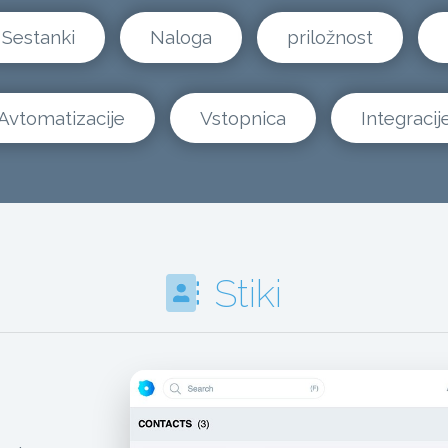
Sestanki
Naloga
priložnost
Avtomatizacije
Vstopnica
Integracij
Stiki