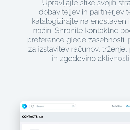
Upravljajte stike svojih str
dobaviteljev in partnerjev te
katalogizirajte na enostaven i
način. Shranite kontaktne po
preference glede zasebnosti,
za izstavitev računov, trženje,
in zgodovino aktivnosti