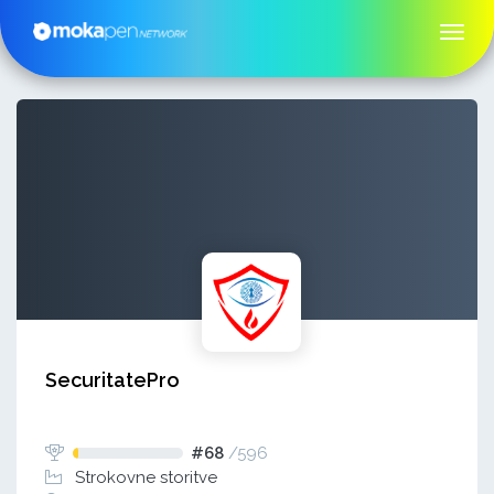
SecuritatePro
#68
/
596
Strokovne storitve