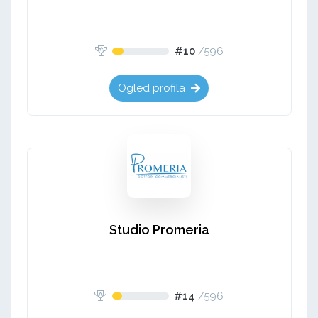
#10
/
596
Ogled profila
Studio Promeria
#14
/
596