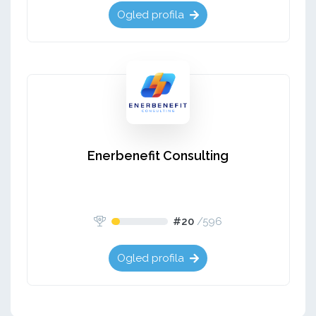
Ogled profila
Enerbenefit Consulting
#20
/
596
Ogled profila