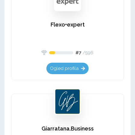
Flexo•expert
#7
/
596
Ogled profila
Giarratana.Business