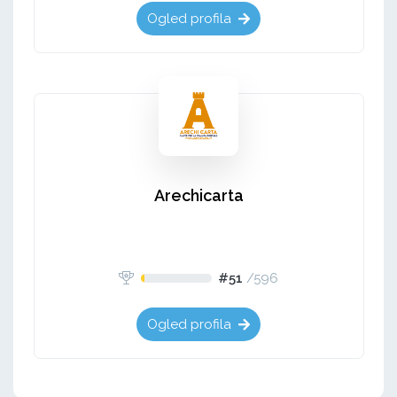
Ogled profila
Arechicarta
#51
/
596
Ogled profila