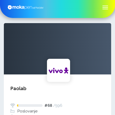
Paolab
#68
/
596
Poslovanje