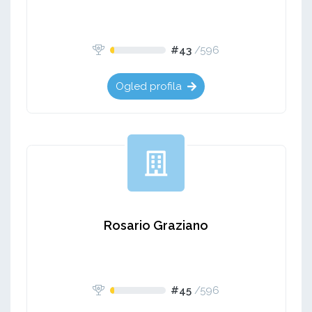
#43
/
596
Ogled profila
Rosario Graziano
#45
/
596