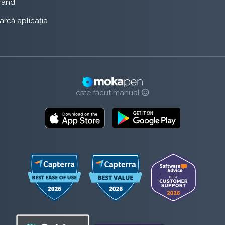
rând
rcă aplicația
este făcut manual