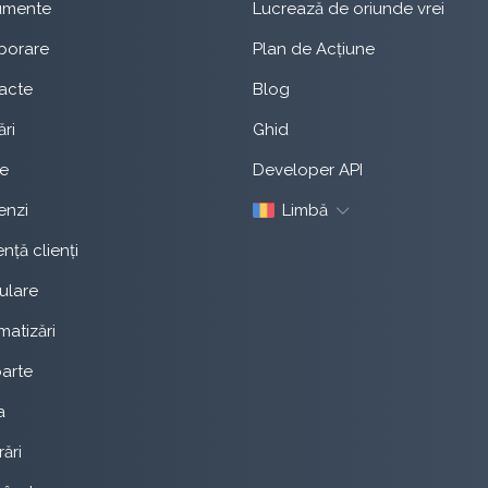
umente
Lucrează de oriunde vrei
borare
Plan de Acțiune
acte
Blog
ri
Ghid
te
Developer API
nzi
Limbă
ență clienți
ulare
atizări
arte
a
rări