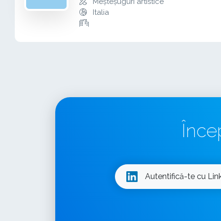
Meșteșuguri artistice
Italia
Înce
Autentifică-te cu Lin