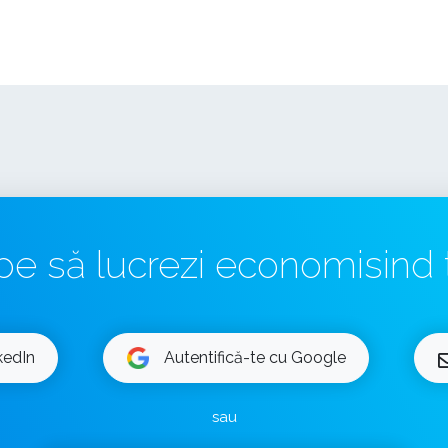
pe să lucrezi economisind 
kedIn
Autentifică-te cu Google
sau