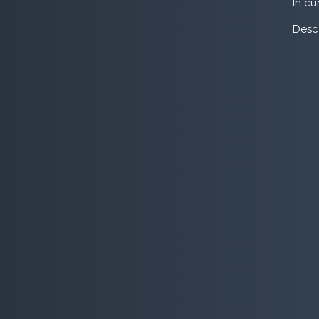
În cu
Desca