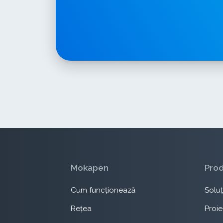
Mokapen
Pro
Cum funcționează
Soluți
Rețea
Proie