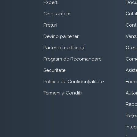
Experți
Doc
Cine suntem
Cola
Prețuri
Cont
Devino partener
Vânză
Parteneri certificați
Ofer
Program de Recomandare
Come
Securitate
Asist
Politica de Confidențialitate
Form
Termeni și Condiții
Autom
Rapo
Rețe
Integ