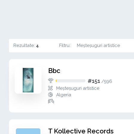
Rezultate:
4
Filtru:
Meșteșuguri artistice
Bbc
#151
/
596
Meșteșuguri artistice
Algeria
T Kollective Records