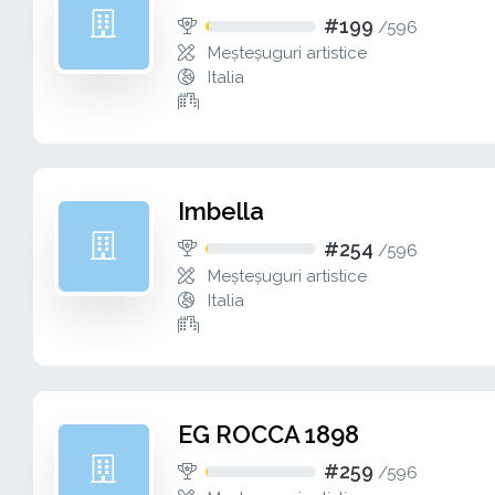
#199
/
596
Meșteșuguri artistice
Italia
Imbella
#254
/
596
Meșteșuguri artistice
Italia
EG ROCCA 1898
#259
/
596