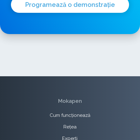
Programează o demonstrație
Mokapen
Cum funcționează
Rețea
Experți