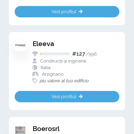
Vezi profilul
Eleeva
#127
/
596
Construcții și inginerie
Italia
Arzignano
più valore al tuo edificio
Vezi profilul
Boerosrl