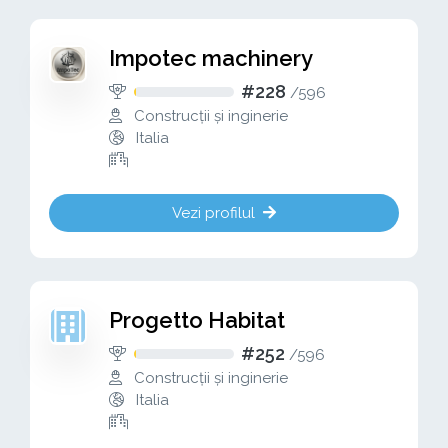
Impotec machinery
#228
/
596
Construcții și inginerie
Italia
Vezi profilul
Progetto Habitat
#252
/
596
Construcții și inginerie
Italia