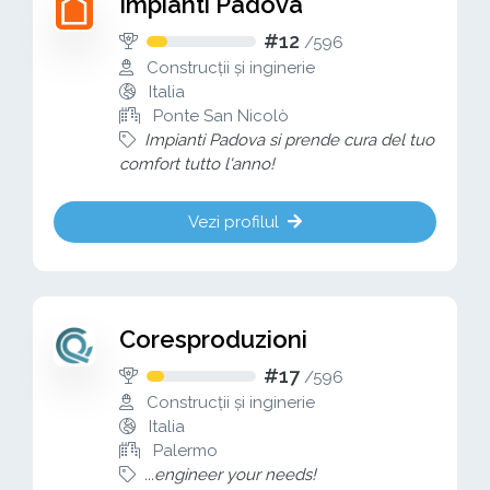
Impianti Padova
#12
/
596
Construcții și inginerie
Italia
Ponte San Nicolò
Impianti Padova si prende cura del tuo
comfort tutto l'anno!
Vezi profilul
Coresproduzioni
#17
/
596
Construcții și inginerie
Italia
Palermo
...engineer your needs!