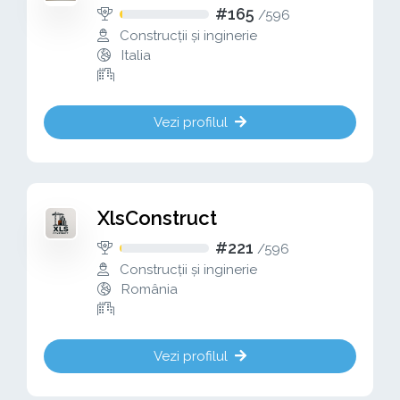
#165
/
596
Construcții și inginerie
Italia
Vezi profilul
XlsConstruct
#221
/
596
Construcții și inginerie
România
Vezi profilul