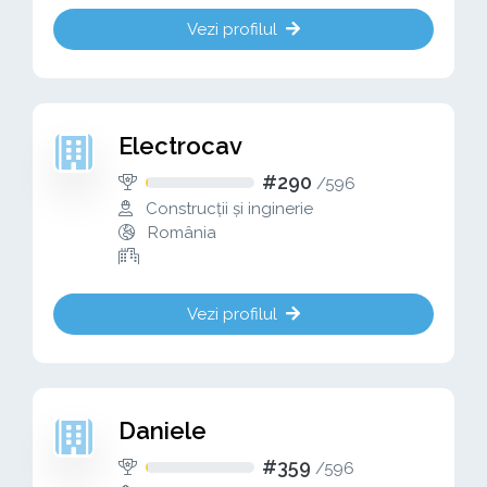
Vezi profilul
Electrocav
#290
/
596
Construcții și inginerie
România
Vezi profilul
Daniele
#359
/
596