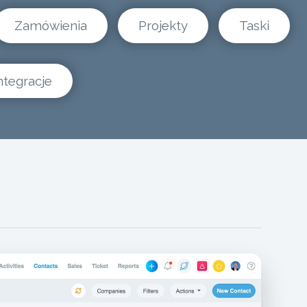
Zamówienia
Projekty
Taski
ntegracje