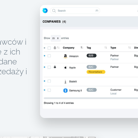
tawców i
 z ich
 dane
zedaży i