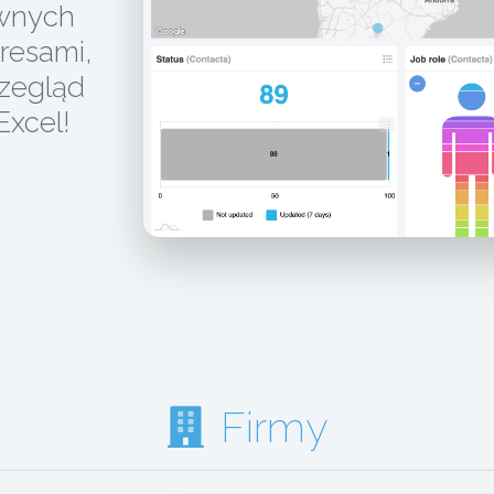
ywnych
resami,
rzegląd
 Excel!
Firmy