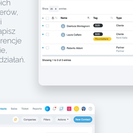
ich
nerów,
i
apisz
erencje
e,
działań.