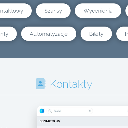
ontaktowy
Szansy
Wycenienia
nty
Automatyzacje
Bilety
I
Kontakty