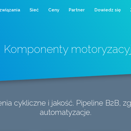
związania
Sieć
Ceny
Partner
Dowiedz się
Komponenty motoryzacy
ia cykliczne i jakość. Pipeline B2B, z
automatyzacje.