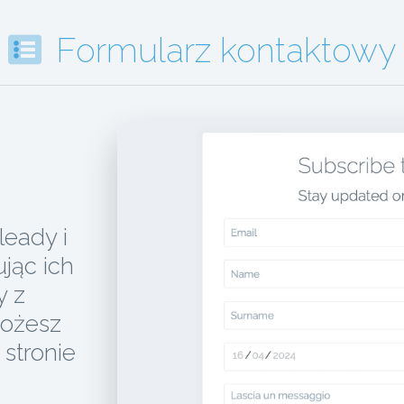
Formularz kontaktowy
leady i
ując ich
y z
możesz
stronie