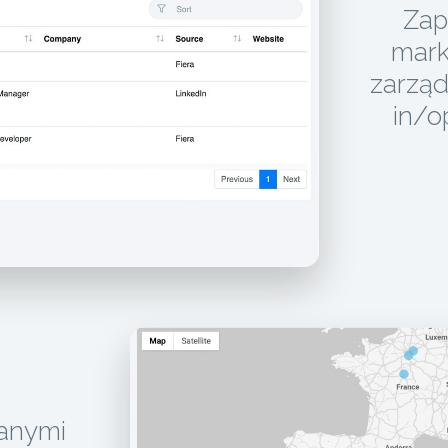
Zap
mark
zarząd
in/o
danymi