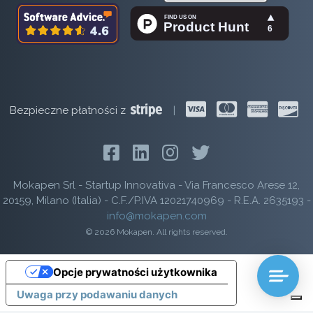
Bezpieczne płatności z
|
Mokapen Srl - Startup Innovativa - Via Francesco Arese 12,
20159, Milano (Italia) - C.F./P.IVA 12021740969 - R.E.A. 2635193 -
info@mokapen.com
© 2026 Mokapen. All rights reserved.
Opcje prywatności użytkownika
Uwaga przy podawaniu danych