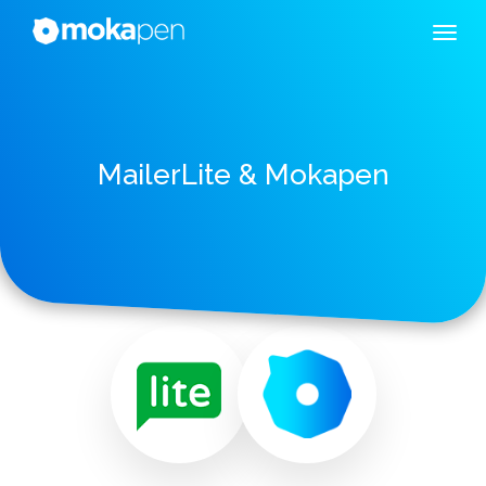
MailerLite & Mokapen