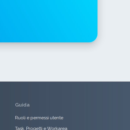
Guida
Ruoli e permessi utente
Task, Progetti e Workarea