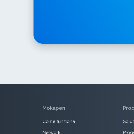
Mokapen
Pro
Come funziona
Soluz
Network
Proge