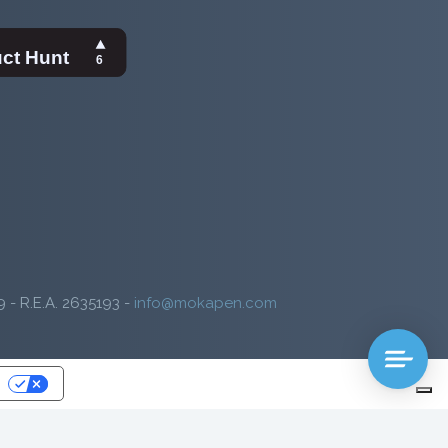
9 - R.E.A. 2635193 -
info@mokapen.com