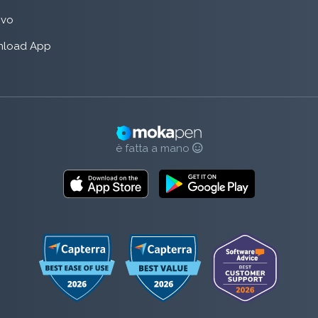
rivo
load App
è fatta a mano