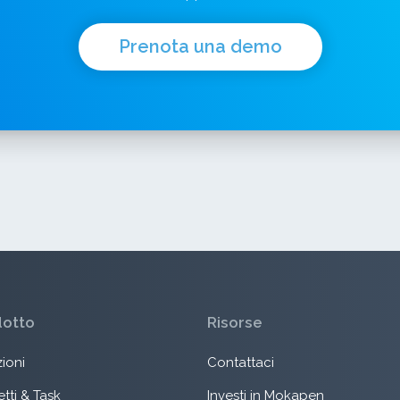
Prenota una demo
dotto
Risorse
ioni
Contattaci
tti & Task
Investi in Mokapen