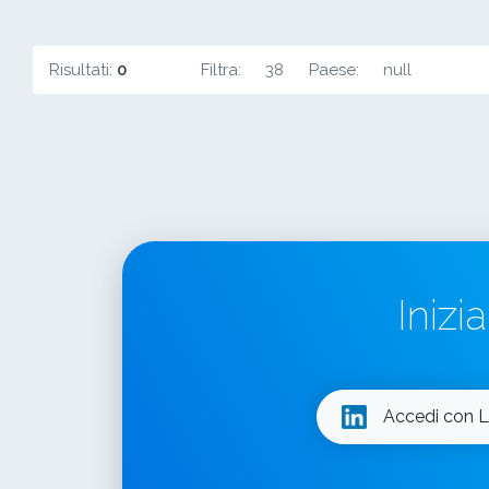
Risultati:
0
Filtra:
38
Paese:
null
Inizi
Accedi con L