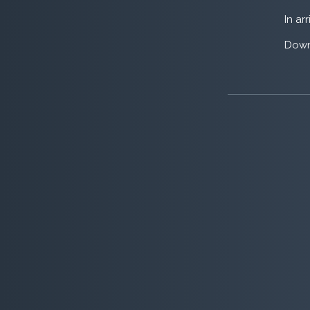
In ar
Down