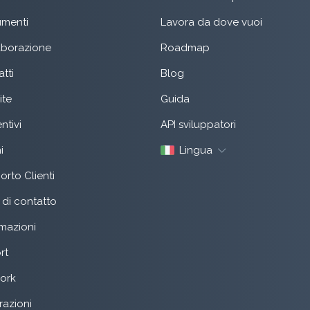
menti
Lavora da dove vuoi
aborazione
Roadmap
tti
Blog
ite
Guida
ntivi
API sviluppatori
i
Lingua
rto Clienti
di contatto
mazioni
rt
ork
razioni