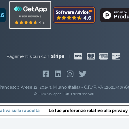
Pagamenti sicuri con
|
rancesco Arese 12, 20159, Milano (Italia) - C.F./P.IVA 1202174096
© 2026 Mokapen. Tutti i diritti riservati.
ativa sulla raccolta
Le tue preferenze relative alla privacy