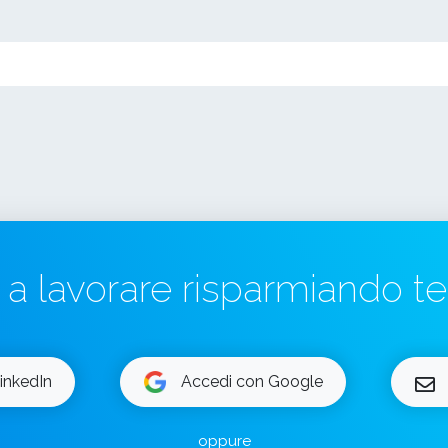
a a lavorare risparmiando 
inkedIn
Accedi con Google
oppure