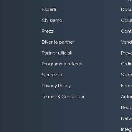
Esperti
Docu
Chi siamo
Coll
Prezzi
Conta
Diventa partner
Vend
Partner ufficiali
Preve
Programma referral
Ordin
Sicurezza
Suppo
Privacy Policy
Form 
Termini & Condizioni
Auto
Repo
Netw
Integ