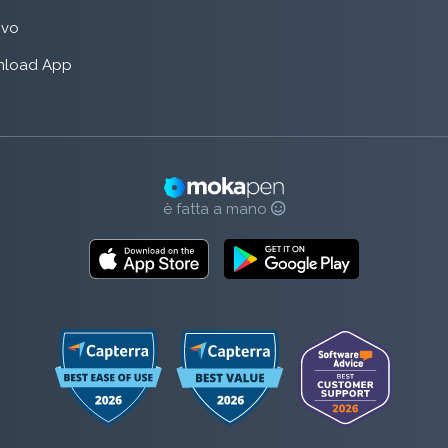
rivo
load App
è fatta a mano