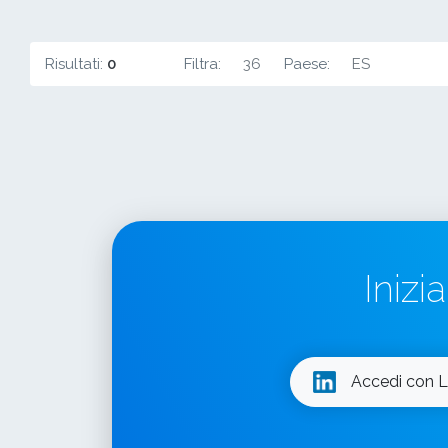
Risultati:
0
Filtra:
36
Paese:
ES
Inizi
Accedi con L