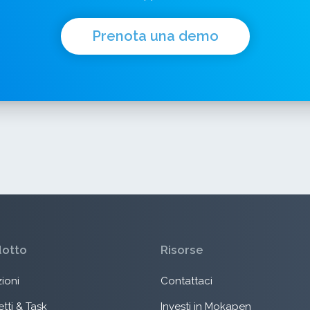
Prenota una demo
dotto
Risorse
ioni
Contattaci
tti & Task
Investi in Mokapen