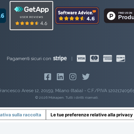
Pagamenti sicuri con
|
rancesco Arese 12, 20159, Milano (Italia) - C.F./P.IVA 1202174096
© 2026 Mokapen. Tutti i diritti riservati.
ativa sulla raccolta
Le tue preferenze relative alla privacy