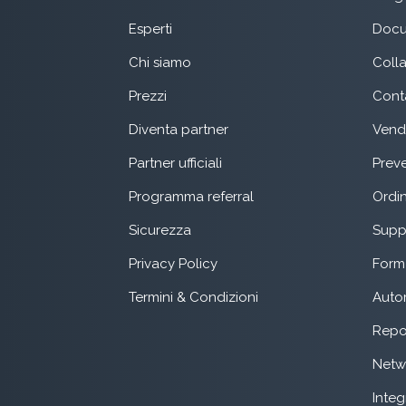
Esperti
Docu
Chi siamo
Coll
Prezzi
Conta
Diventa partner
Vend
Partner ufficiali
Preve
Programma referral
Ordin
Sicurezza
Suppo
Privacy Policy
Form 
Termini & Condizioni
Auto
Repo
Netw
Integ