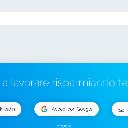
a a lavorare risparmiando 
inkedIn
Accedi con Google
oppure