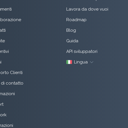
menti
Lavora da dove vuoi
aborazione
Roadmap
tti
Blog
ite
Guida
ntivi
API sviluppatori
i
Lingua
rto Clienti
di contatto
mazioni
rt
ork
razioni