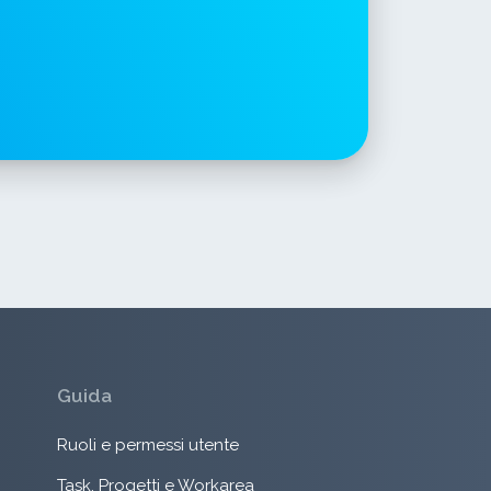
Guida
Ruoli e permessi utente
Task, Progetti e Workarea