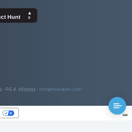
9 - R.E.A. 2635193 -
info@mokapen.com