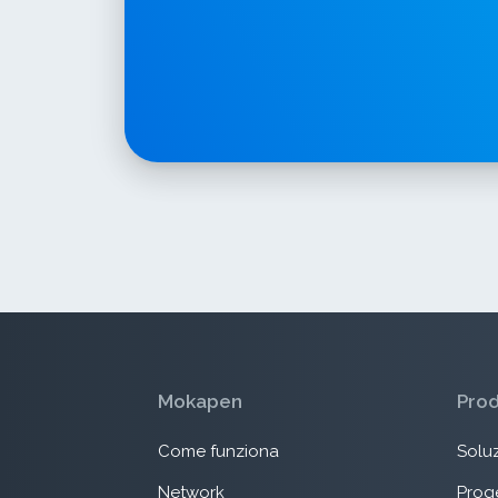
Mokapen
Pro
Come funziona
Soluz
Network
Proge