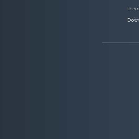
In ar
Down