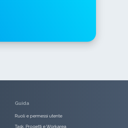
Guida
Ruoli e permessi utente
Task, Progetti e Workarea