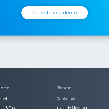
Prenota una demo
dotto
Risorse
ioni
Contattaci
tti & Task
Investi in Mokapen