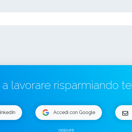
a a lavorare risparmiando 
inkedIn
Accedi con Google
oppure