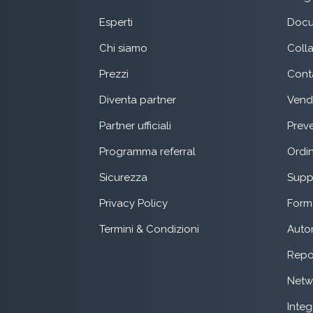
Esperti
Docu
Chi siamo
Coll
Prezzi
Conta
Diventa partner
Vend
Partner ufficiali
Preve
Programma referral
Ordin
Sicurezza
Suppo
Privacy Policy
Form 
Termini & Condizioni
Auto
Repo
Netw
Integ