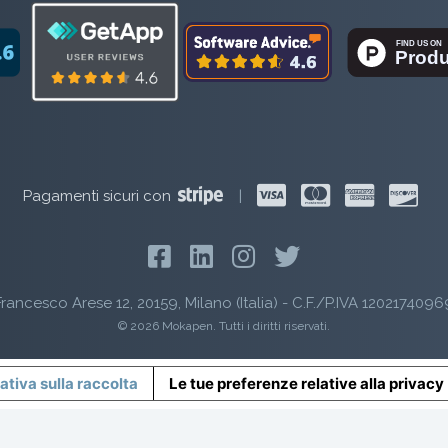
Pagamenti sicuri con
|
rancesco Arese 12, 20159, Milano (Italia) - C.F./P.IVA 1202174096
© 2026 Mokapen. Tutti i diritti riservati.
ativa sulla raccolta
Le tue preferenze relative alla privacy