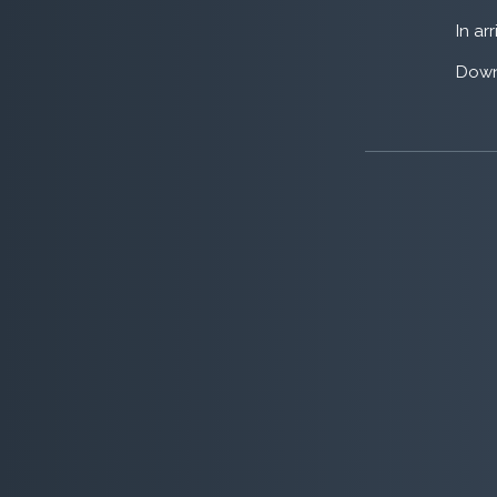
In ar
Down