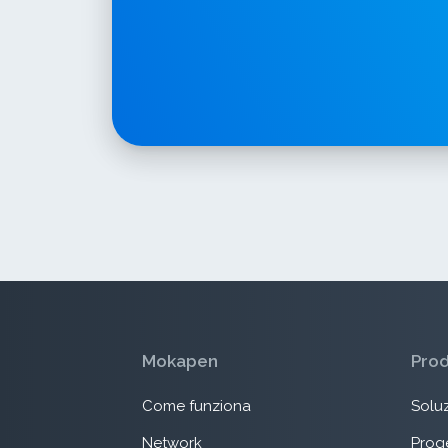
Mokapen
Pro
Come funziona
Soluz
Network
Proge