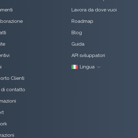
menti
Lavora da dove vuoi
aborazione
Roadmap
tti
Blog
ite
Guida
ntivi
API sviluppatori
i
Lingua
rto Clienti
di contatto
mazioni
rt
ork
razioni