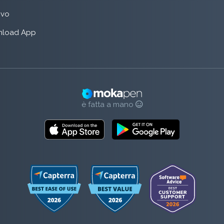
rivo
load App
è fatta a mano