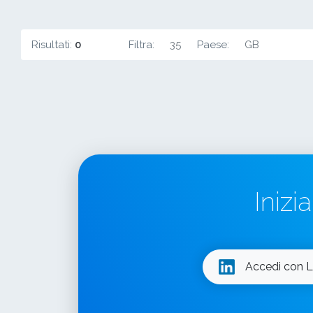
Risultati:
0
Filtra:
35
Paese:
GB
Inizi
Accedi con L