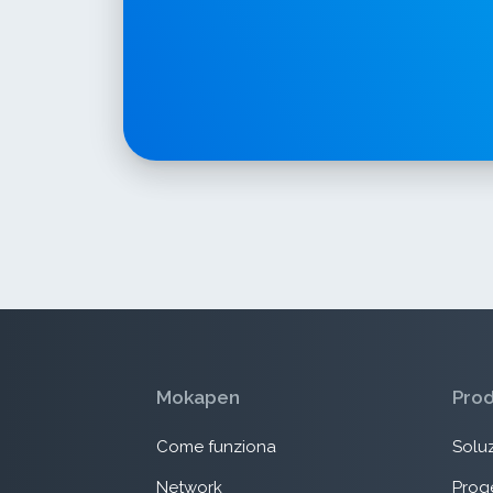
Mokapen
Pro
Come funziona
Soluz
Network
Proge