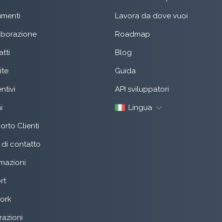
menti
Lavora da dove vuoi
aborazione
Roadmap
tti
Blog
ite
Guida
ntivi
API sviluppatori
i
Lingua
rto Clienti
di contatto
mazioni
rt
ork
razioni