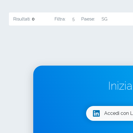
Risultati:
0
Filtra:
5
Paese:
SG
Inizi
Accedi con L