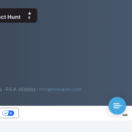
9 - R.E.A. 2635193 -
info@mokapen.com