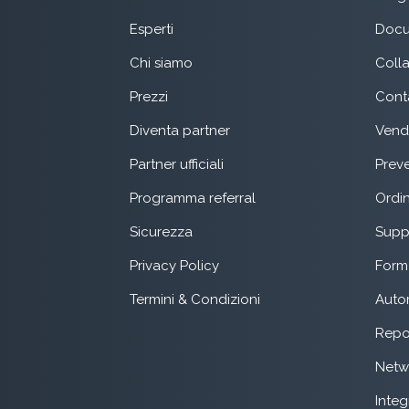
Esperti
Docu
Chi siamo
Coll
Prezzi
Conta
Diventa partner
Vend
Partner ufficiali
Preve
Programma referral
Ordin
Sicurezza
Suppo
Privacy Policy
Form 
Termini & Condizioni
Auto
Repo
Netw
Integ