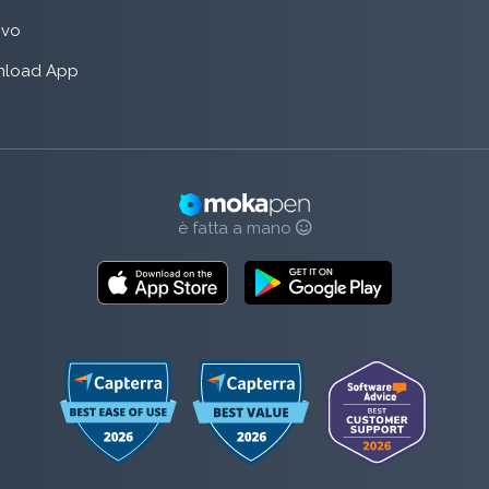
rivo
load App
è fatta a mano