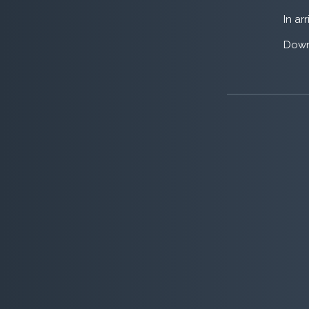
In ar
Down