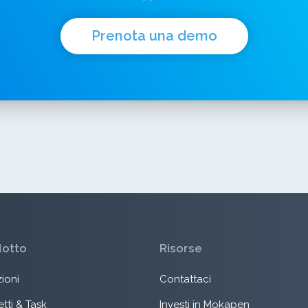
Prenota una demo
dotto
Risorse
ioni
Contattaci
tti & Task
Investi in Mokapen