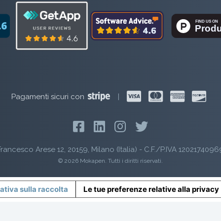
Pagamenti sicuri con
|
rancesco Arese 12, 20159, Milano (Italia) - C.F./P.IVA 1202174096
© 2026 Mokapen. Tutti i diritti riservati.
ativa sulla raccolta
Le tue preferenze relative alla privacy