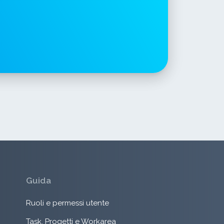
Guida
Ruoli e permessi utente
Task, Progetti e Workarea