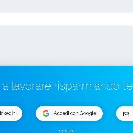
a a lavorare risparmiando 
inkedIn
Accedi con Google
oppure