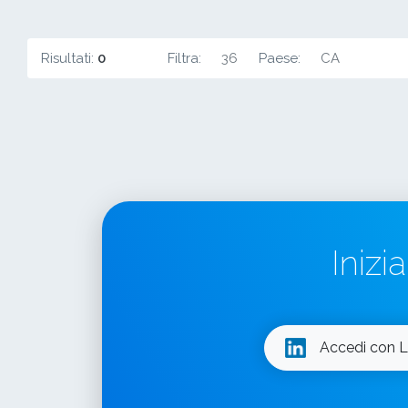
Risultati:
0
Filtra:
36
Paese:
CA
Inizi
Accedi con L