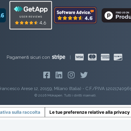
Pagamenti sicuri con
|
rancesco Arese 12, 20159, Milano (Italia) - C.F./P.IVA 1202174096
© 2026 Mokapen. Tutti i diritti riservati.
ativa sulla raccolta
Le tue preferenze relative alla privacy