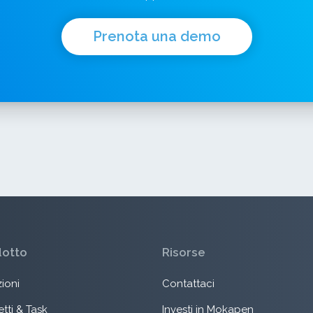
Prenota una demo
dotto
Risorse
ioni
Contattaci
tti & Task
Investi in Mokapen