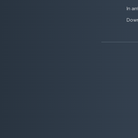
In ar
Down