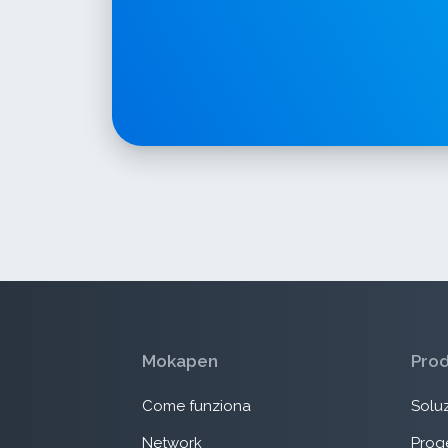
Mokapen
Pro
Come funziona
Soluz
Network
Proge