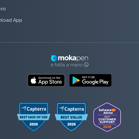
rivo
load App
è fatta a mano