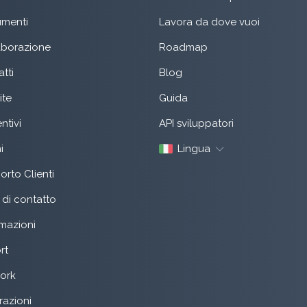
menti
Lavora da dove vuoi
aborazione
Roadmap
tti
Blog
ite
Guida
ntivi
API sviluppatori
i
Lingua
rto Clienti
di contatto
mazioni
rt
ork
razioni