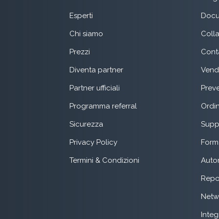
Esperti
Docu
Chi siamo
Coll
Prezzi
Conta
Diventa partner
Vend
Partner ufficiali
Preve
Programma referral
Ordin
Sicurezza
Suppo
Privacy Policy
Form 
Termini & Condizioni
Auto
Repo
Netw
Integ