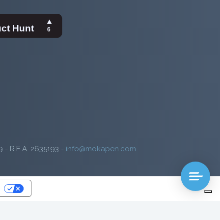
9 - R.E.A. 2635193 -
info@mokapen.com