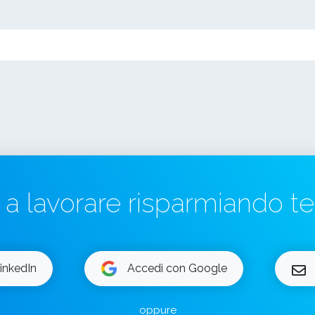
a a lavorare risparmiando 
inkedIn
Accedi con Google
oppure