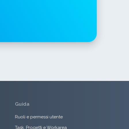
Guida
Ruoli e permessi utente
Task, Progetti e Workarea