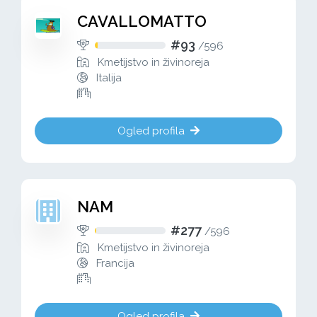
CAVALLOMATTO
#93
/
596
Kmetijstvo in živinoreja
Italija
Ogled profila
NAM
#277
/
596
Kmetijstvo in živinoreja
Francija
Ogled profila