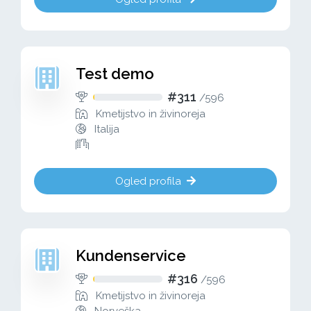
Test demo
#311
/
596
Kmetijstvo in živinoreja
Italija
Ogled profila
Kundenservice
#316
/
596
Kmetijstvo in živinoreja