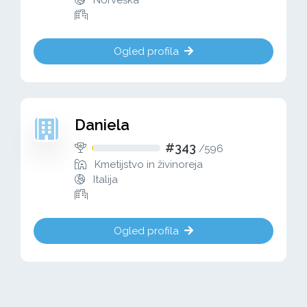
Norveška
Ogled profila
Daniela
#343
/
596
Kmetijstvo in živinoreja
Italija
Ogled profila