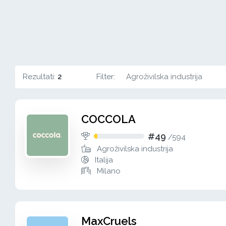
Rezultati:
2
Filter:
Agroživilska industrija
COCCOLA
#49
/
594
Agroživilska industrija
Italija
Milano
MaxCruels