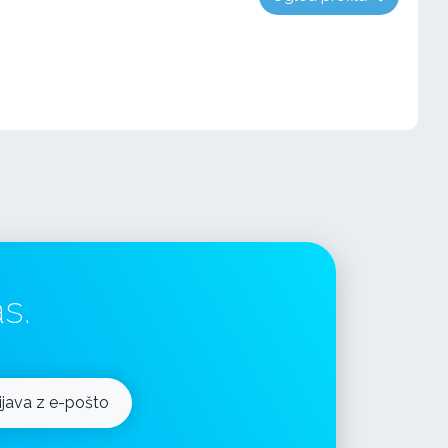
s.
ijava z e-pošto