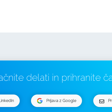
ačnite delati in prihranite ča
LinkedIn
Prijava z Google
Pr