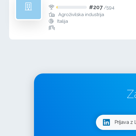
#207
/
594
Agroživilska industrija
Italija
Z
Prijava z 