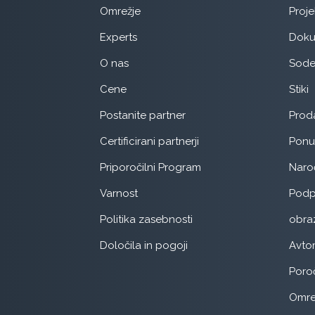
Omrežje
Proje
Experts
Doku
O nas
Sode
Cene
Stiki
Postanite partner
Prod
Certificirani partnerji
Pon
Priporočilni Program
Naroč
Varnost
Podp
Politika zasebnosti
obra
Določila in pogoji
Avtom
Poroč
Omre