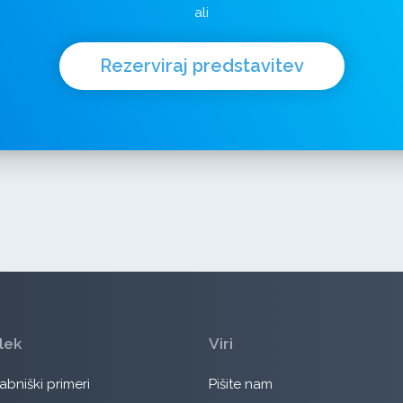
ali
Rezerviraj predstavitev
lek
Viri
bniški primeri
Pišite nam