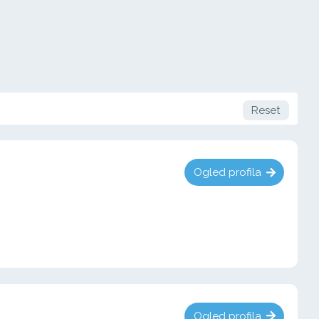
Reset
Ogled profila
Ogled profila