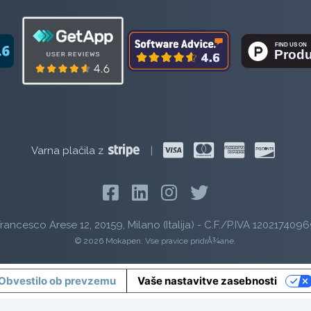
Varna plačila z
|
rancesco Arese 12, 20159, Milano (Italija) - C.F./P.IVA 1202174096
© 2026 Mokapen. Vse pravice pridrÅ¾ane.
Obvestilo ob prevzemu
Vaše nastavitve zasebnosti