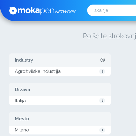
Poiščite strokovn
Industry
Agroživilska industrija
2
Država
Italija
2
Mesto
Milano
1