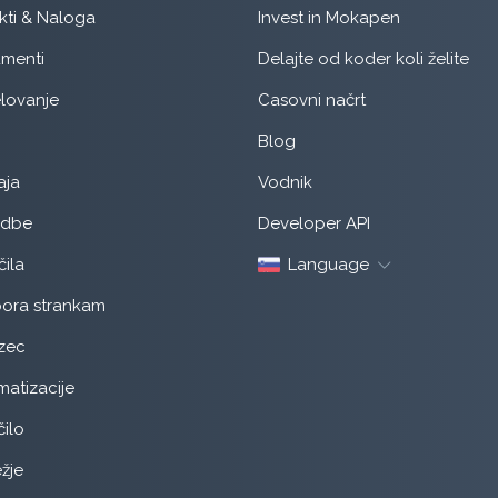
kti & Naloga
Invest in Mokapen
menti
Delajte od koder koli želite
lovanje
Casovni načrt
Blog
aja
Vodnik
udbe
Developer API
ila
Language
ora strankam
zec
atizacije
ilo
žje