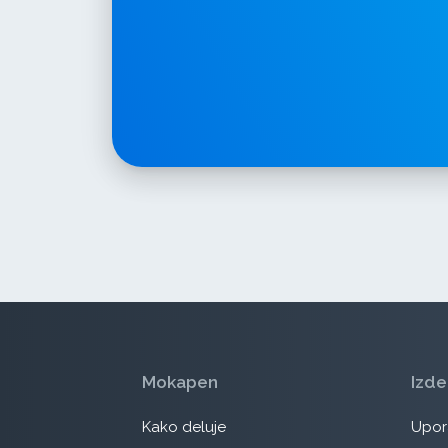
Mokapen
Izde
Kako deluje
Upora