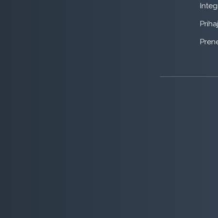
Integ
Priha
Prene