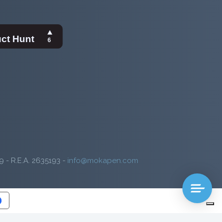
9 - R.E.A. 2635193 -
info@mokapen.com