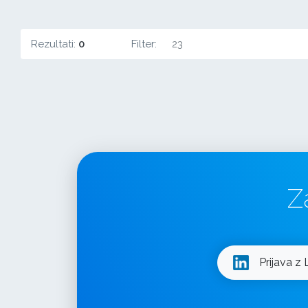
Rezultati:
0
Filter:
23
Z
Prijava z 