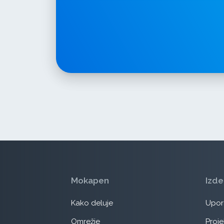
Mokapen
Izde
Kako deluje
Upora
Omrežje
Proje