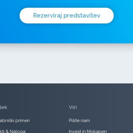
Rezerviraj predstavitev
lek
Viri
bniški primeri
Pišite nam
kti & Naloga
Invest in Mokapen