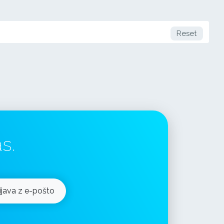
Reset
s.
ijava z e-pošto