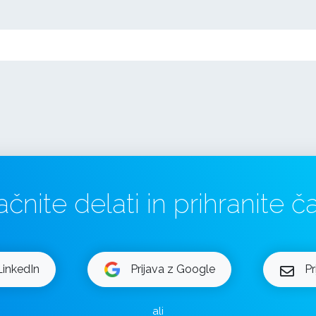
ačnite delati in prihranite ča
LinkedIn
Prijava z Google
Pr
ali