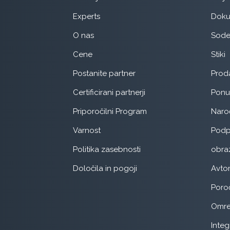
Experts
Doku
O nas
Sode
Cene
Stiki
Postanite partner
Prod
Certificirani partnerji
Pon
Priporočilni Program
Naroč
Varnost
Podp
Politika zasebnosti
obra
Določila in pogoji
Avtom
Poroč
Omre
Integ