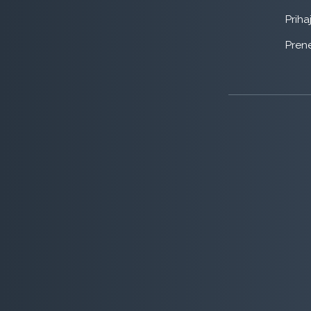
Priha
Prene