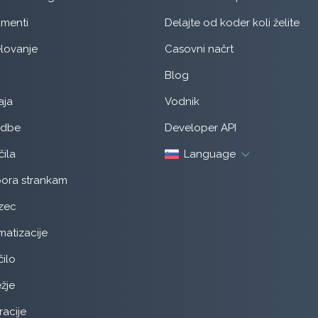
menti
Delajte od koder koli želite
lovanje
Casovni načrt
Blog
aja
Vodnik
udbe
Developer API
ila
Language
ora strankam
zec
atizacije
ilo
žje
racije