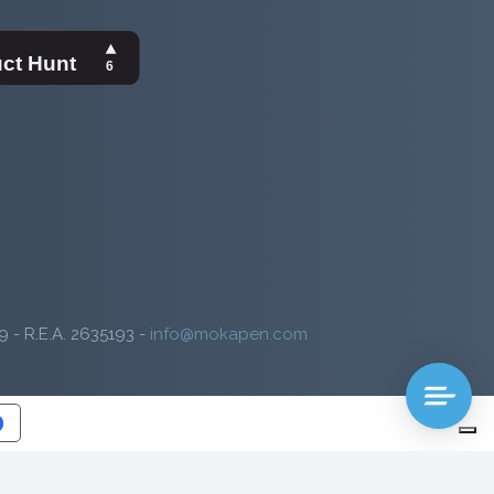
9 - R.E.A. 2635193 -
info@mokapen.com