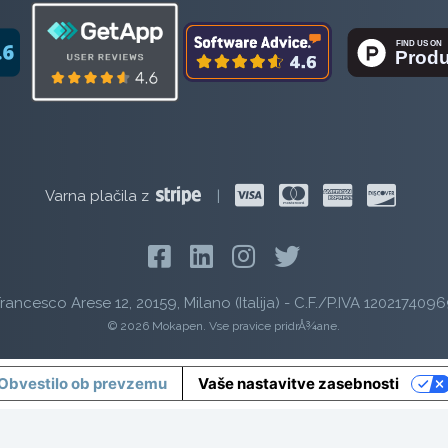
Varna plačila z
|
rancesco Arese 12, 20159, Milano (Italija) - C.F./P.IVA 1202174096
© 2026 Mokapen. Vse pravice pridrÅ¾ane.
Obvestilo ob prevzemu
Vaše nastavitve zasebnosti