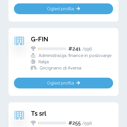
Ogled profila
G-FIN
#241
/
596
Administracija, finance in poslovanje
Italija
Gricignano di Aversa
Ogled profila
Ts srl
#255
/
596