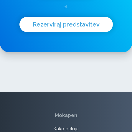
ali
Rezerviraj predstavitev
Mokapen
Kako deluje