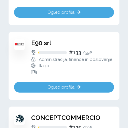
Ogled profila
E90 srl
#133
/
596
Administracija, finance in poslovanje
Italija
Ogled profila
CONCEPTCOMMERCIO
#135
/
596