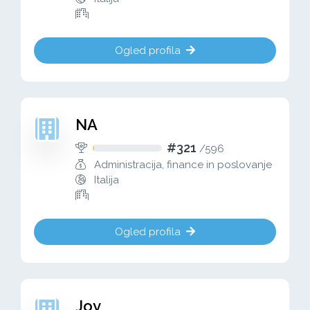
Ogled profila
NA
#321
/
596
Administracija, finance in poslovanje
Italija
Ogled profila
Joy