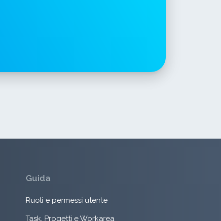
Guida
Ruoli e permessi utente
Task, Progetti e Workarea