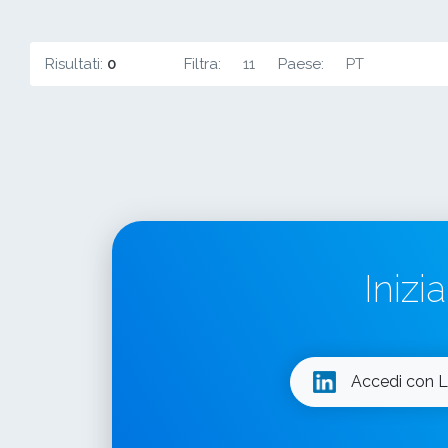
Risultati:
0
Filtra:
11
Paese:
PT
Inizi
Accedi con L