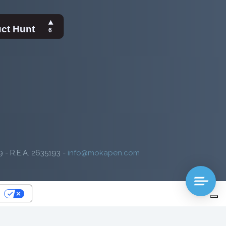
9 - R.E.A. 2635193 -
info@mokapen.com