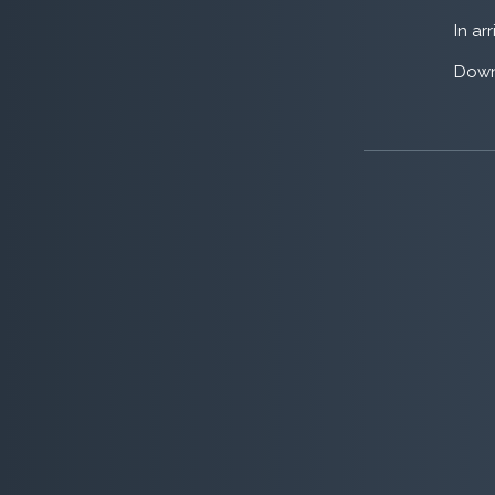
In ar
Down