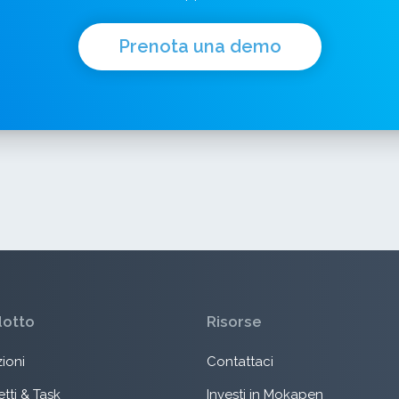
Prenota una demo
dotto
Risorse
ioni
Contattaci
tti & Task
Investi in Mokapen