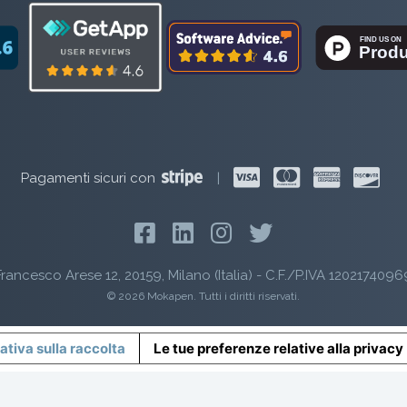
Pagamenti sicuri con
|
rancesco Arese 12, 20159, Milano (Italia) - C.F./P.IVA 1202174096
© 2026 Mokapen. Tutti i diritti riservati.
ativa sulla raccolta
Le tue preferenze relative alla privacy