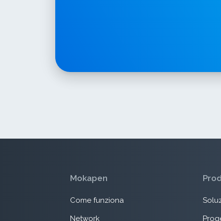
Mokapen
Pro
Come funziona
Soluz
Network
Proge