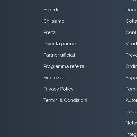
Esperti
Docu
Chi siamo
Coll
Prezzi
Conta
Diventa partner
Vend
Partner ufficiali
Preve
Programma referral
Ordin
Sicurezza
Suppo
Privacy Policy
Form 
Termini & Condizioni
Auto
Repo
Netw
Integ