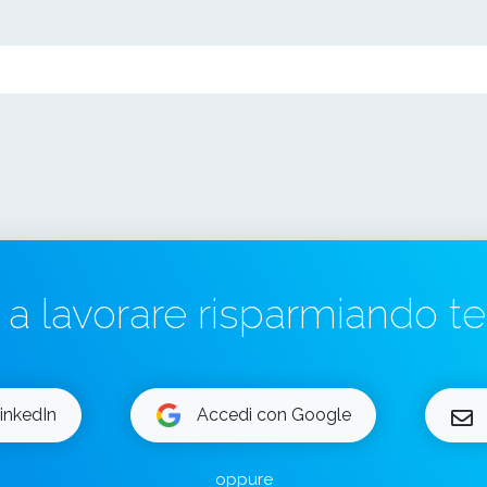
a a lavorare risparmiando 
inkedIn
Accedi con Google
oppure