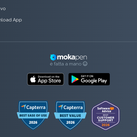
rivo
load App
è fatta a mano