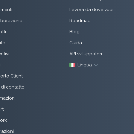
menti
Lavora da dove vuoi
aborazione
Roadmap
tti
Blog
ite
Guida
ntivi
API sviluppatori
i
Lingua
rto Clienti
di contatto
mazioni
rt
ork
razioni