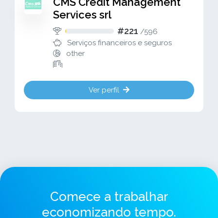
CMS Credit Management
Services srl
#221
/
596
Serviços financeiros e seguros
other
Ver perfil
Comece a trabalhar
economizando tempo.