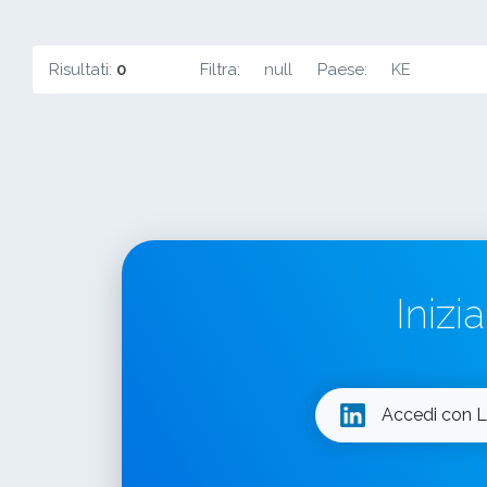
Risultati:
0
Filtra:
null
Paese:
KE
Inizi
Accedi con L