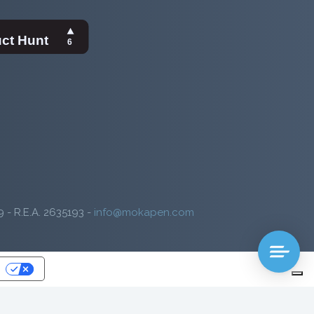
9 - R.E.A. 2635193 -
info@mokapen.com