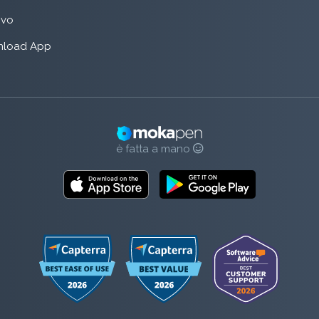
rivo
load App
è fatta a mano