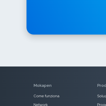
Mokapen
Pro
Come funziona
Soluz
Network
Proge