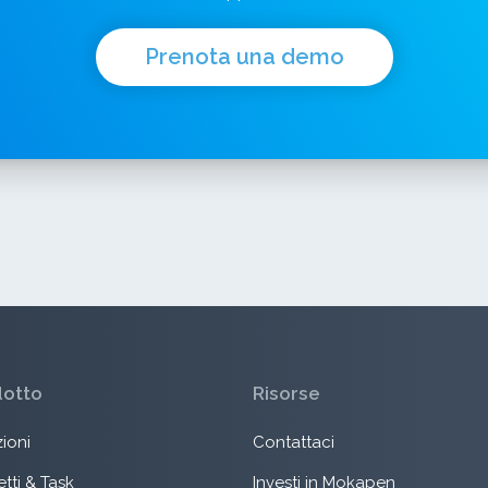
Prenota una demo
dotto
Risorse
ioni
Contattaci
tti & Task
Investi in Mokapen