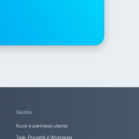
Guida
Ruoli e permessi utente
Task, Progetti e Workarea