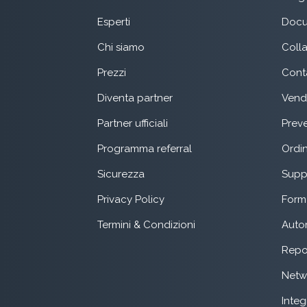
Esperti
Docu
Chi siamo
Coll
Prezzi
Conta
Diventa partner
Vend
Partner ufficiali
Preve
Programma referral
Ordin
Sicurezza
Suppo
Privacy Policy
Form 
Termini & Condizioni
Auto
Repo
Netw
Integ