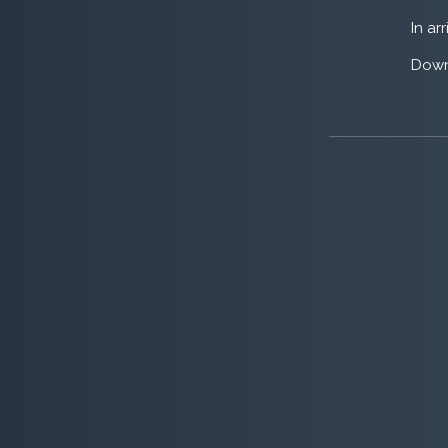
In ar
Down