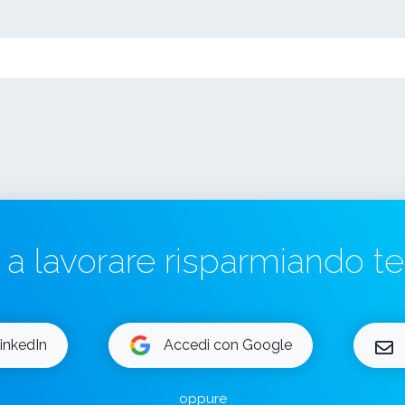
a a lavorare risparmiando 
inkedIn
Accedi con Google
oppure