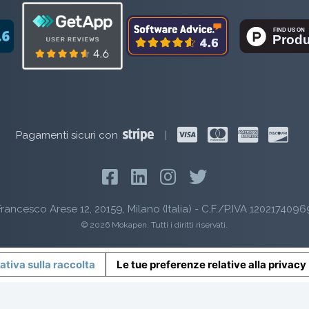
Pagamenti sicuri con
|
rancesco Arese 12, 20159, Milano (Italia) - C.F./P.IVA 1202174096
© 2026 Mokapen. Tutti i diritti riservati.
ativa sulla raccolta
Le tue preferenze relative alla privacy