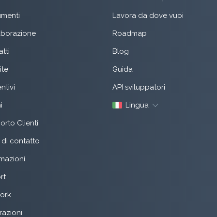
menti
Lavora da dove vuoi
aborazione
Roadmap
tti
Blog
ite
Guida
ntivi
API sviluppatori
i
Lingua
rto Clienti
di contatto
mazioni
rt
ork
razioni