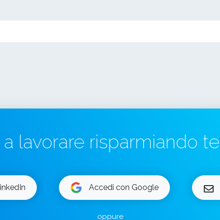
a a lavorare risparmiando 
inkedIn
Accedi con Google
oppure