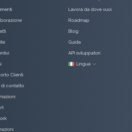
menti
Lavora da dove vuoi
aborazione
Roadmap
tti
Blog
ite
Guida
ntivi
API sviluppatori
i
Lingua
rto Clienti
di contatto
mazioni
rt
ork
razioni