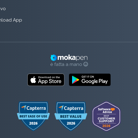
rivo
load App
è fatta a mano