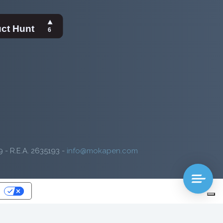
9 - R.E.A. 2635193 -
info@mokapen.com