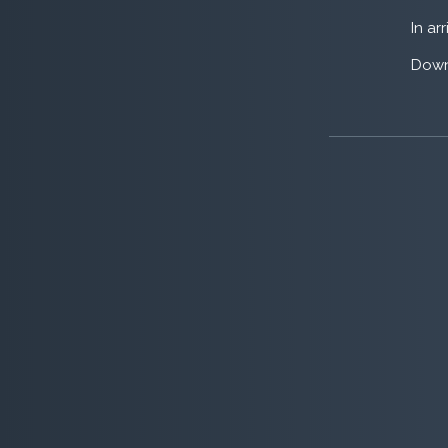
In ar
Down