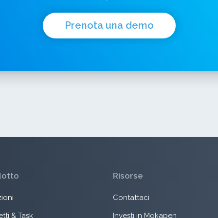
Prenota una demo
dotto
Risorse
ioni
Contattaci
tti & Task
Investi in Mokapen