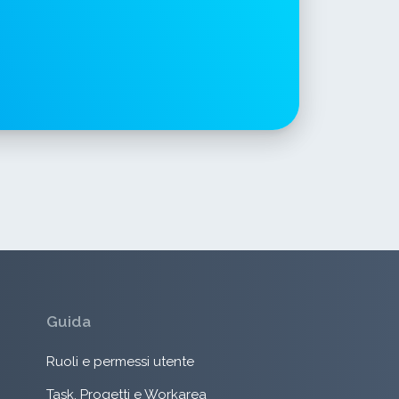
Guida
Ruoli e permessi utente
Task, Progetti e Workarea