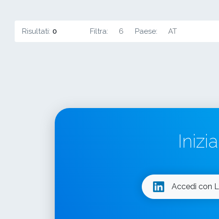
Risultati:
0
Filtra:
6
Paese:
AT
Inizi
Accedi con L