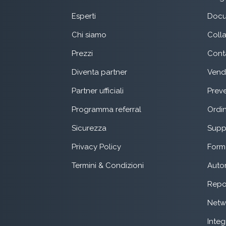
Esperti
Docu
Chi siamo
Coll
Prezzi
Conta
Diventa partner
Vend
Partner ufficiali
Preve
Programma referral
Ordin
Sicurezza
Suppo
Privacy Policy
Form 
Termini & Condizioni
Auto
Repo
Netw
Integ