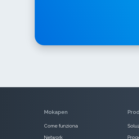
Mokapen
Pro
Come funziona
Soluz
Network
Proge