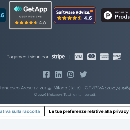
Pagamenti sicuri con
|
rancesco Arese 12, 20159, Milano (Italia) - C.F./P.IVA 1202174096
© 2026 Mokapen. Tutti i diritti riservati.
ativa sulla raccolta
Le tue preferenze relative alla privacy