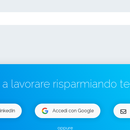
a a lavorare risparmiando 
inkedIn
Accedi con Google
oppure