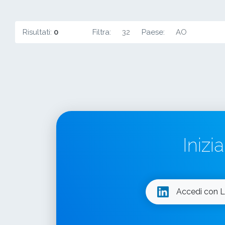
Risultati:
0
Filtra:
32
Paese:
AO
Inizi
Accedi con L