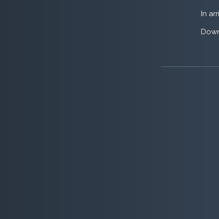
In ar
Down