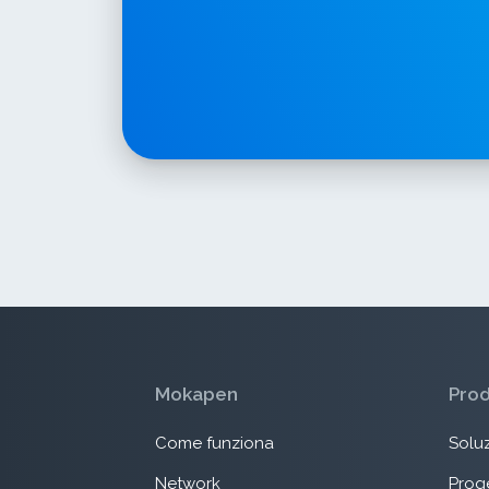
Mokapen
Pro
Come funziona
Soluz
Network
Proge