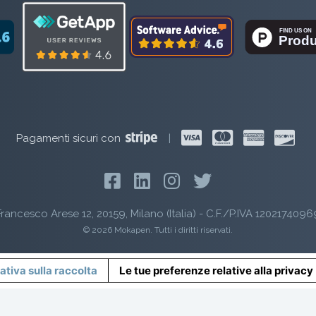
Pagamenti sicuri con
|
rancesco Arese 12, 20159, Milano (Italia) - C.F./P.IVA 1202174096
© 2026 Mokapen. Tutti i diritti riservati.
ativa sulla raccolta
Le tue preferenze relative alla privacy