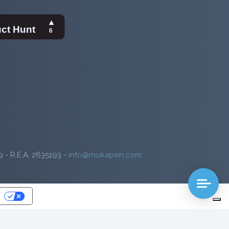
9 - R.E.A. 2635193 -
info@mokapen.com