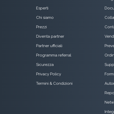
Esperti
Docu
Chi siamo
Coll
Prezzi
Conta
Diventa partner
Vend
Partner ufficiali
Preve
Programma referral
Ordin
Sicurezza
Suppo
Privacy Policy
Form 
Termini & Condizioni
Auto
Repo
Netw
Integ