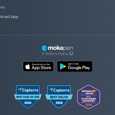
rivo
load App
è fatta a mano