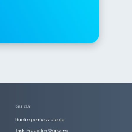
Guida
Ruoli e permessi utente
Task, Progetti e Workarea