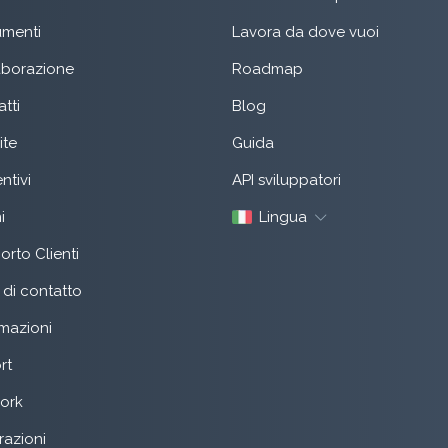
menti
Lavora da dove vuoi
aborazione
Roadmap
tti
Blog
ite
Guida
ntivi
API sviluppatori
i
Lingua
rto Clienti
di contatto
mazioni
rt
ork
razioni