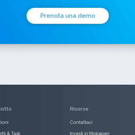
Prenota una demo
dotto
Risorse
ioni
Contattaci
tti & Task
Investi in Mokapen