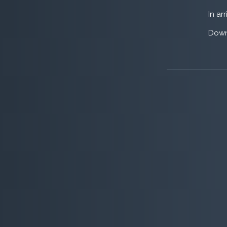
In ar
Down