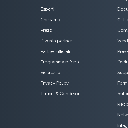
Esperti
Docu
Chi siamo
Coll
Prezzi
Conta
Diventa partner
Vend
Partner ufficiali
Preve
Programma referral
Ordin
Sicurezza
Suppo
Privacy Policy
Form 
Termini & Condizioni
Auto
Repo
Netw
Integ