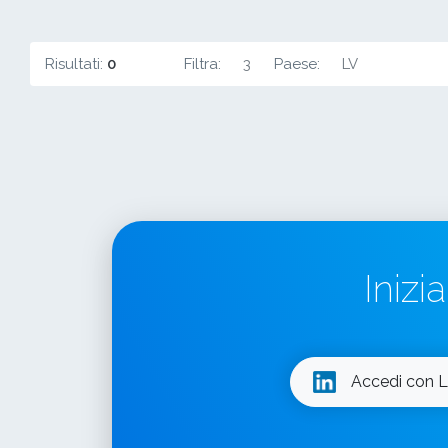
Risultati:
0
Filtra:
3
Paese:
LV
Inizi
Accedi con L