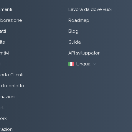
menti
Lavora da dove vuoi
aborazione
Roadmap
tti
Blog
ite
Guida
ntivi
API sviluppatori
i
Lingua
rto Clienti
di contatto
mazioni
rt
ork
razioni