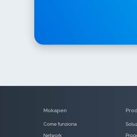
Mokapen
Pro
Come funziona
Soluz
Network
Proge