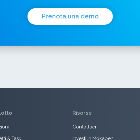
Prenota una demo
dotto
Risorse
ioni
Contattaci
tti & Task
Investi in Mokapen