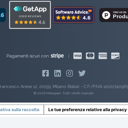
Pagamenti sicuri con
|
rancesco Arese 12, 20159, Milano (Italia) - C.F./P.IVA 1202174096
© 2026 Mokapen. Tutti i diritti riservati.
ativa sulla raccolta
Le tue preferenze relative alla privacy