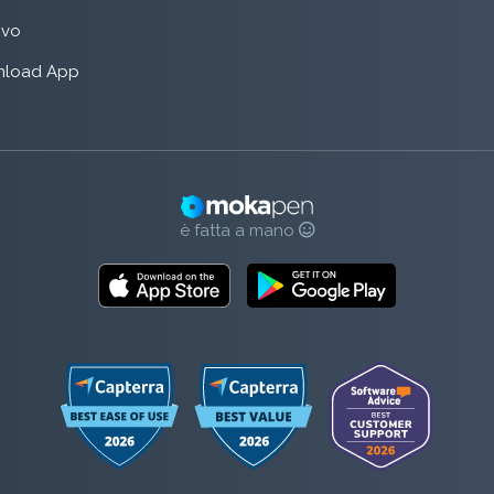
rivo
load App
è fatta a mano