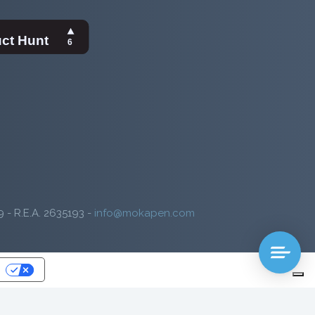
9 - R.E.A. 2635193 -
info@mokapen.com