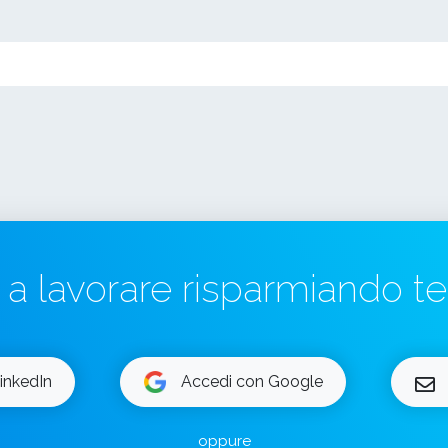
a a lavorare risparmiando 
inkedIn
Accedi con Google
oppure