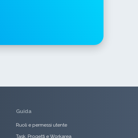
Guida
Ruoli e permessi utente
Task, Progetti e Workarea