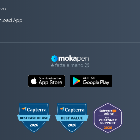
rivo
load App
è fatta a mano