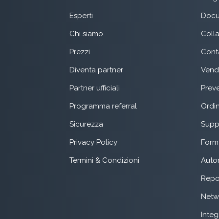
Esperti
Docu
Chi siamo
Coll
Prezzi
Conta
Diventa partner
Vend
Partner ufficiali
Preve
Programma referral
Ordin
Sicurezza
Suppo
Privacy Policy
Form 
Termini & Condizioni
Auto
Repo
Netw
Integ