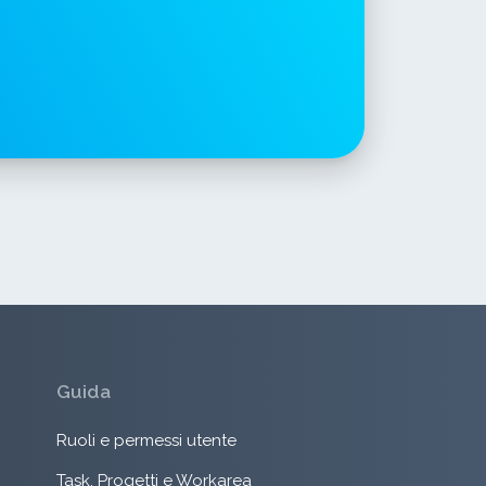
Guida
Ruoli e permessi utente
Task, Progetti e Workarea