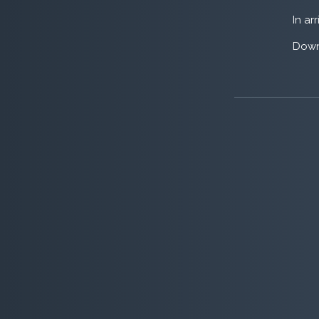
In ar
Down