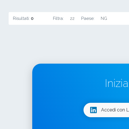
Risultati:
0
Filtra:
22
Paese:
NG
Inizi
Accedi con L