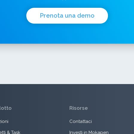
Prenota una demo
dotto
Risorse
ioni
Contattaci
tti & Task
Investi in Mokapen