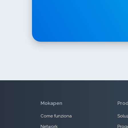
Mokapen
Pro
Come funziona
Soluz
Network
Proge