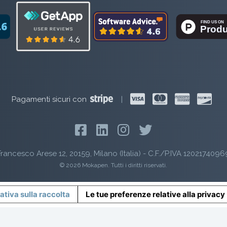
Pagamenti sicuri con
|
rancesco Arese 12, 20159, Milano (Italia) - C.F./P.IVA 1202174096
© 2026 Mokapen. Tutti i diritti riservati.
ativa sulla raccolta
Le tue preferenze relative alla privacy