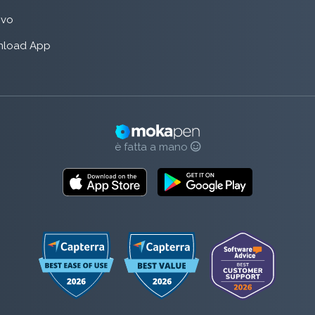
rivo
load App
è fatta a mano