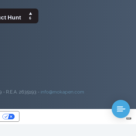
9 - R.E.A. 2635193 -
info@mokapen.com