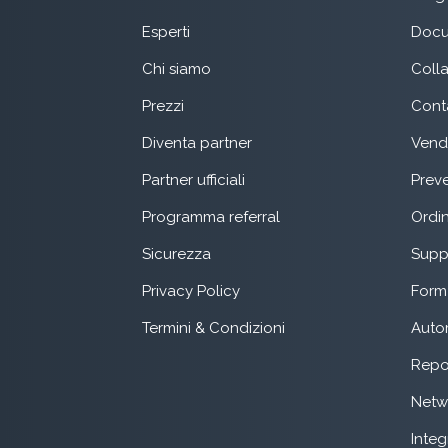
Esperti
Docu
Chi siamo
Coll
Prezzi
Conta
Diventa partner
Vend
Partner ufficiali
Preve
Programma referral
Ordin
Sicurezza
Suppo
Privacy Policy
Form 
Termini & Condizioni
Auto
Repo
Netw
Integ