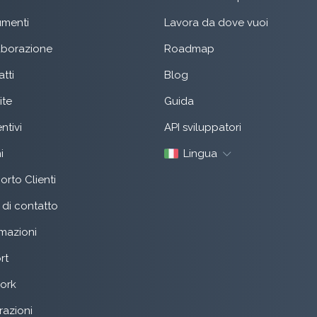
menti
Lavora da dove vuoi
aborazione
Roadmap
tti
Blog
ite
Guida
ntivi
API sviluppatori
i
Lingua
rto Clienti
di contatto
mazioni
rt
ork
razioni