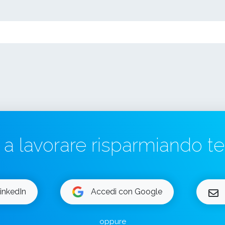
a a lavorare risparmiando 
inkedIn
Accedi con Google
oppure